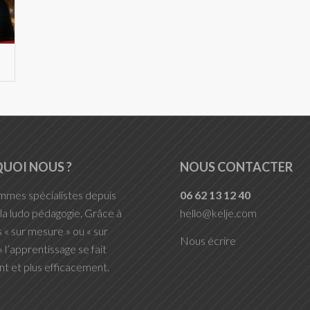
UOI NOUS ?
NOUS CONTACTER
mes spécialistes depuis
06 62 13 12 40
la ludo pédagogie. Grâce à
hello@kelje.com
s « sur mesure » ou « sur
Nous écrire
 l’apprentissage se fait
t et plus efficacement.