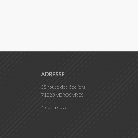
ADRESSE
55 route des écoliers
71220 VEROSVRES
Nous trouver