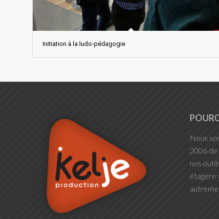
Initiation à la ludo-pédagogie
POURQ
Nous som
2006 de 
nos outil
étagère »
autremen